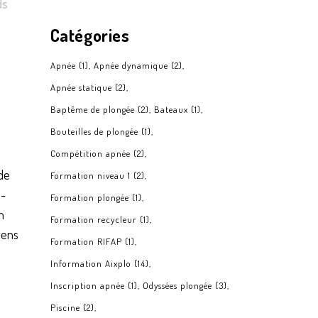
ds
Catégories
Apnée
(1)
Apnée dynamique
(2)
Apnée statique
(2)
Baptême de plongée
(2)
Bateaux
(1)
Bouteilles de plongée
(1)
Compétition apnée
(2)
 de
Formation niveau 1
(2)
o-
Formation plongée
(1)
on
Formation recycleur
(1)
yens
Formation RIFAP
(1)
Information Aixplo
(14)
Inscription apnée
(1)
Odyssées plongée
(3)
Piscine
(2)