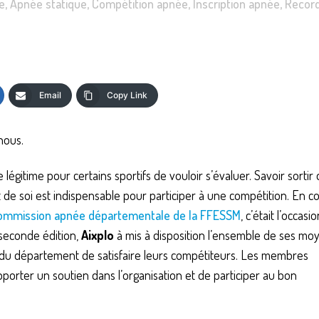
e
,
Apnée statique
,
Compétition apnée
,
Inscription apnée
,
Recor
Email
Copy Link
nous.
 légitime pour certains sportifs de vouloir s’évaluer. Savoir sortir
de soi est indispensable pour participer à une compétition. En c
ommission apnée départementale de la FFESSM
, c’était l’occasi
 seconde édition,
Aixplo
à mis à disposition l’ensemble de ses mo
du département de satisfaire leurs compétiteurs. Les membres
porter un soutien dans l’organisation et de participer au bon