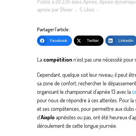
Publié à 20:33h
dans
Apnée
,
Apnée dynamiqu
apnée
par
Olivier
5
Likes
Partager l'article :
Facebook
Twitter
LinkedIn
La
compétition
n’est pas une nécessité pour 
Cependant, quelque soit leur niveau, il peut être
sa zone de confort, rechercher le dépassement 
organisant le championnat d’apnée 13 avec la
c
pour nous de répondre à ces attentes. Pour la
et ses compétences, pour permettre aux clubs 
d’
Aixplo
apnéistes ou pas, ont été heureux d’ap
déroulement de cette longue journée.