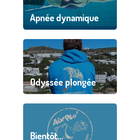
Apnée dynamique
0
Save
0
1
Odyssée plongée
1
2
2
3
0
Save
3
4
1
Bientôt…