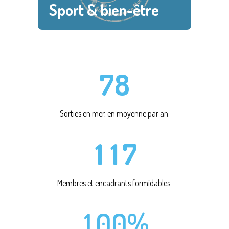
4
5
2
Sport & bien-être
5
6
3
6
7
4
7
8
5
Sorties en mer, en moyenne par an.
0
0
6
1
1
7
Membres et encadrants formidables.
0
1
0
0
%