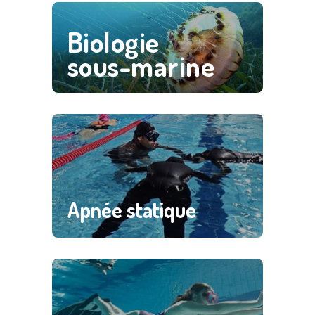
Save
Biologie
sous-marine
Save
Apnée statique
Save