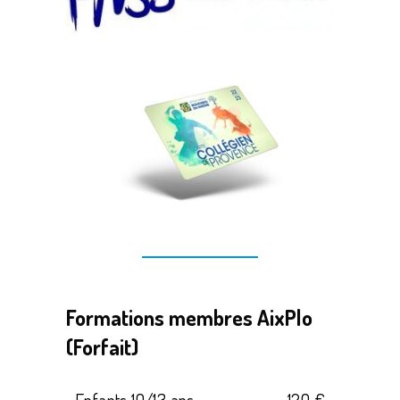
Save
Formations membres AixPlo
(Forfait)
Enfants 10/13 ans
120 €