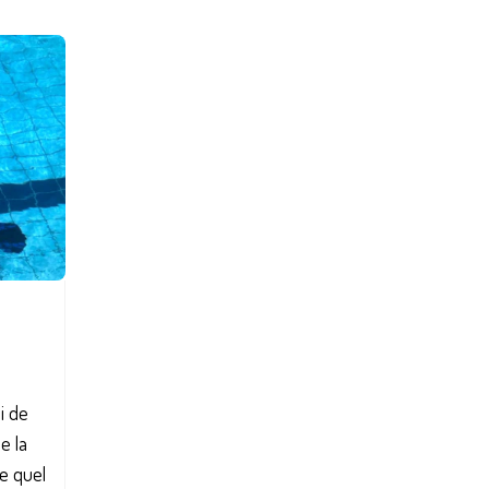
i de
e la
e quel