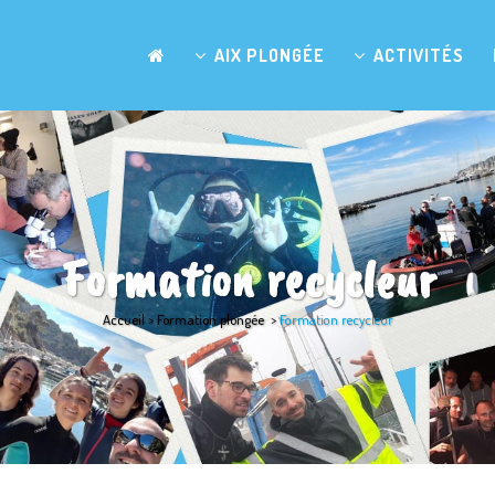
AIX PLONGÉE
ACTIVITÉS
Formation recycleur
Accueil
>
Formation plongée
>
Formation recycleur