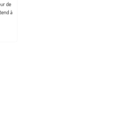
leur de
 tend à