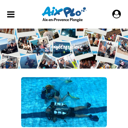
Plongée recycleur
Accueil
>
Plongée sous-marine
>
Plongée recycleur