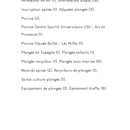
Formation RIFAP
(1)
Information Aixplo
(14)
Inscription apnée
(1)
Odyssées plongée
(3)
Piscine
(2)
Piscine Centre Sportif Universitaire CSU - Aix en
Provence
(1)
Piscine Claude Bollet - Les Milles
(1)
Plongée en Espagne
(1)
Plongée enfants
(1)
Plongée recycleur
(1)
Plongée sous-marine
(6)
Records apnée
(2)
Recycleurs de plongée
(1)
Sortie culture plongée
(1)
Équipement de plongée
(2)
Événement AixPlo
(9)