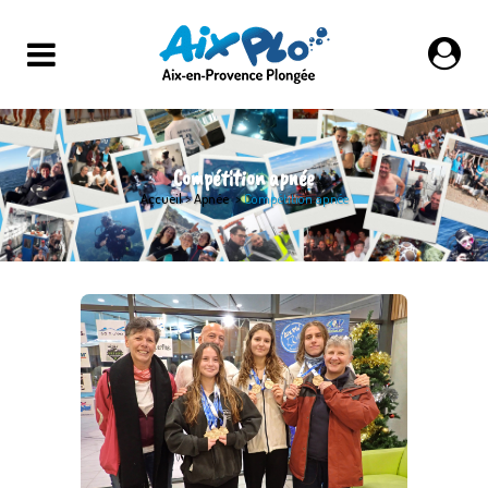
Compétition apnée
Accueil
>
Apnée
>
Compétition apnée