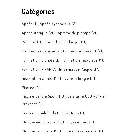
Catégories
Apnée
(1)
Apnée dynamique
(2)
Apnée statique
(2)
Baptême de plongée
(2)
Bateaux
(1)
Bouteilles de plongée
(1)
Compétition apnée
(2)
Formation niveau 1
(2)
Formation plongée
(1)
Formation recycleur
(1)
Formation RIFAP
(1)
Information Aixplo
(14)
Inscription apnée
(1)
Odyssées plongée
(3)
Piscine
(2)
Piscine Centre Sportif Universitaire CSU - Aix en
Provence
(1)
Piscine Claude Bollet - Les Milles
(1)
Plongée en Espagne
(1)
Plongée enfants
(1)
Plongée recycleur
(1)
Plongée sous-marine
(6)