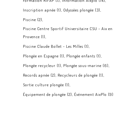
Formation RIFAP
(1)
Information Aixplo
(14)
Inscription apnée
(1)
Odyssées plongée
(3)
Piscine
(2)
Piscine Centre Sportif Universitaire CSU - Aix en
Provence
(1)
Piscine Claude Bollet - Les Milles
(1)
Plongée en Espagne
(1)
Plongée enfants
(1)
Plongée recycleur
(1)
Plongée sous-marine
(6)
Records apnée
(2)
Recycleurs de plongée
(1)
Sortie culture plongée
(1)
Équipement de plongée
(2)
Événement AixPlo
(9)