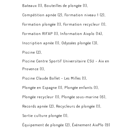
Bateaux
(1)
Bouteilles de plongée
(1)
Compétition apnée
(2)
Formation niveau 1
(2)
Formation plongée
(1)
Formation recycleur
(1)
Formation RIFAP
(1)
Information Aixplo
(14)
Inscription apnée
(1)
Odyssées plongée
(3)
Piscine
(2)
Piscine Centre Sportif Universitaire CSU - Aix en
Provence
(1)
Piscine Claude Bollet - Les Milles
(1)
Plongée en Espagne
(1)
Plongée enfants
(1)
Plongée recycleur
(1)
Plongée sous-marine
(6)
Records apnée
(2)
Recycleurs de plongée
(1)
Sortie culture plongée
(1)
Équipement de plongée
(2)
Événement AixPlo
(9)