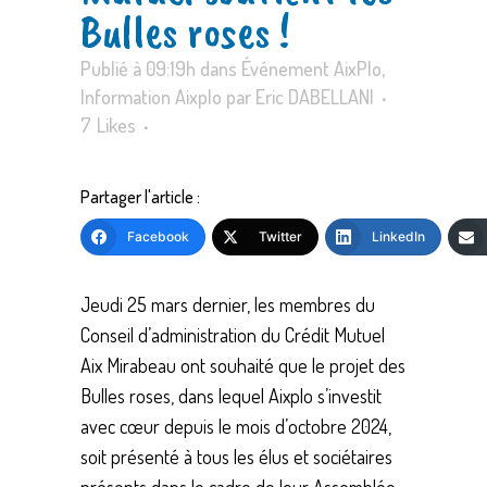
Bulles roses !
Publié à 09:19h
dans
Événement AixPlo
,
Information Aixplo
par
Eric DABELLANI
7
Likes
Partager l'article :
Facebook
Twitter
LinkedIn
Jeudi 25 mars dernier, les membres du
Conseil d’administration du Crédit Mutuel
Aix Mirabeau ont souhaité que le projet des
Bulles roses, dans lequel Aixplo s’investit
avec cœur depuis le mois d’octobre 2024,
soit présenté à tous les élus et sociétaires