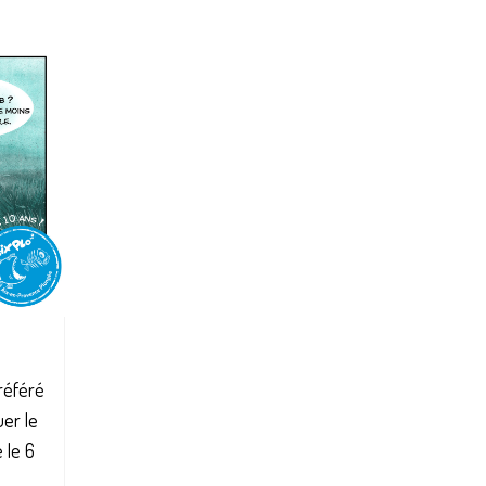
préféré
er le
 le 6