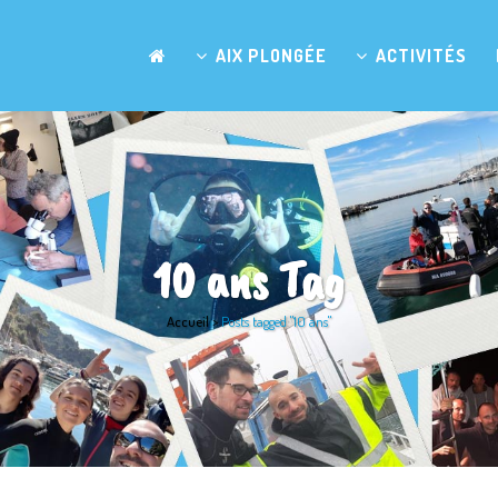
AIX PLONGÉE
ACTIVITÉS
10 ans Tag
Accueil
>
Posts tagged "10 ans"