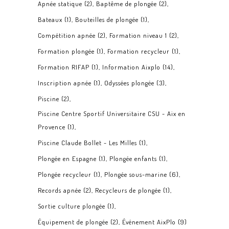
Apnée statique
(2)
Baptême de plongée
(2)
Bateaux
(1)
Bouteilles de plongée
(1)
Compétition apnée
(2)
Formation niveau 1
(2)
Formation plongée
(1)
Formation recycleur
(1)
Formation RIFAP
(1)
Information Aixplo
(14)
Inscription apnée
(1)
Odyssées plongée
(3)
Piscine
(2)
Piscine Centre Sportif Universitaire CSU - Aix en
Provence
(1)
Piscine Claude Bollet - Les Milles
(1)
Plongée en Espagne
(1)
Plongée enfants
(1)
Plongée recycleur
(1)
Plongée sous-marine
(6)
Records apnée
(2)
Recycleurs de plongée
(1)
Sortie culture plongée
(1)
Équipement de plongée
(2)
Événement AixPlo
(9)