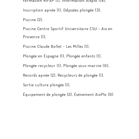
Formation RIFAP
(1)
Information Aixplo
(14)
Inscription apnée
(1)
Odyssées plongée
(3)
Piscine
(2)
Piscine Centre Sportif Universitaire CSU - Aix en
Provence
(1)
Piscine Claude Bollet - Les Milles
(1)
Plongée en Espagne
(1)
Plongée enfants
(1)
Plongée recycleur
(1)
Plongée sous-marine
(6)
Records apnée
(2)
Recycleurs de plongée
(1)
Sortie culture plongée
(1)
Équipement de plongée
(2)
Événement AixPlo
(9)