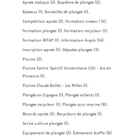
Apnée statique
(2)
Baptême de plongée
(2)
Bateaux
(1)
Bouteilles de plongée
(1)
Compétition apnée
(2)
Formation niveau 1
(2)
Formation plongée
(1)
Formation recycleur
(1)
Formation RIFAP
(1)
Information Aixplo
(14)
Inscription apnée
(1)
Odyssées plongée
(3)
Piscine
(2)
Piscine Centre Sportif Universitaire CSU - Aix en
Provence
(1)
Piscine Claude Bollet - Les Milles
(1)
Plongée en Espagne
(1)
Plongée enfants
(1)
Plongée recycleur
(1)
Plongée sous-marine
(6)
Records apnée
(2)
Recycleurs de plongée
(1)
Sortie culture plongée
(1)
Équipement de plongée
(2)
Événement AixPlo
(9)